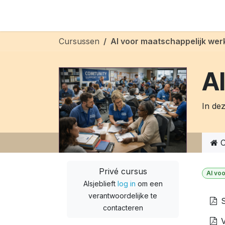
Overslaan naar inhoud
Aimbtenaar
AI-strategie
AI-training
AI
Cursussen
AI voor maatschappelijk wer
A
In de
C
Privé cursus
AI voo
Alsjeblieft
log in
om een
verantwoordelijke te
S
contacteren
V