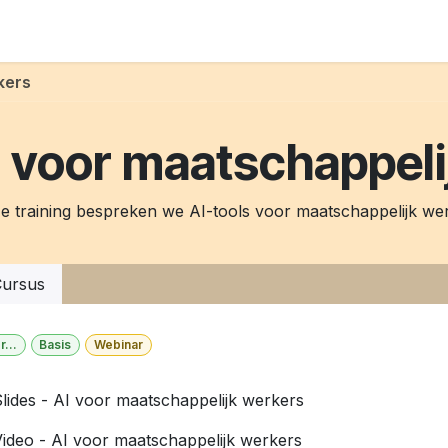
-agents
Over
kers
I voor maatschappeli
ze training bespreken we AI-tools voor maatschappelijk we
ursus
r...
Basis
Webinar
lides - AI voor maatschappelijk werkers
ideo - AI voor maatschappelijk werkers