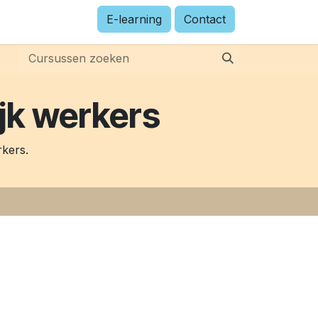
E-learning
Contact
jk werkers
rkers.