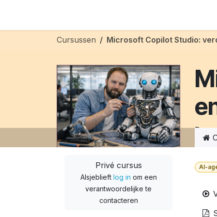
Overslaan naar inhoud
Aimbtenaar
AI-strategie
AI-training
AI
Cursussen
Microsoft Copilot Studio: verd
Mi
en
Bouw 
C
Privé cursus
AI-ag
Alsjeblieft
log in
om een
verantwoordelijke te
V
contacteren
S